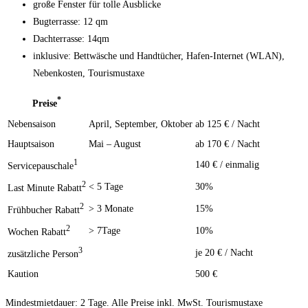
große Fenster für tolle Ausblicke
Bugterrasse: 12 qm
Dachterrasse: 14qm
inklusive: Bettwäsche und Handtücher, Hafen-Internet (WLAN),
Nebenkosten, Tourismustaxe
*
Preise
Nebensaison
April, September, Oktober
ab 125 € / Nacht
Hauptsaison
Mai – August
ab 170 € / Nacht
1
140 € / einmalig
Servicepauschale
2
< 5 Tage
30%
Last Minute Rabatt
2
> 3 Monate
15%
Frühbucher Rabatt
2
> 7Tage
10%
Wochen Rabatt
3
je 20 € / Nacht
zusätzliche Person
Kaution
500 €
Mindestmietdauer: 2 Tage. Alle Preise inkl. MwSt. Tourismustaxe