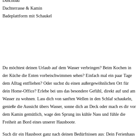
Duschbad
Dachterrasse & Kamin
Badeplattform mit Schaukel
HAUSBOOT MIETEN HAMBURG –
HAUSBOOT- UND FLOßVERLEIH
HAMBURG
Du möchtest deinen Urlaub auf dem Wasser verbringen? Beim Kochen in
der Küche die Enten vorbeischwimmen sehen? Einfach mal ein paar Tage
dem Alltag entfliehen? Oder suchst du einen außergewöhnlichen Ort für
dein Home-Office? Erlebe bei uns das besondere Gefühl, direkt auf und am
Wasser zu wohnen. Lass dich von sanften Wellen in den Schlaf schaukeln,
genieße die Aussicht übers Wasser, sonne dich an Deck oder mach es dir vor
dem Kamin gemütlich, wage den Sprung ins kühle Nass und fühle die
Freiheit an Bord eines unserer Hausboote.
Such dir ein Hausboot ganz nach deinen Bedürfnissen aus: Dein Ferienhaus