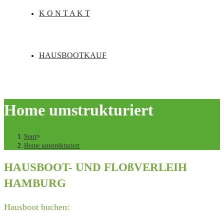
K O N T A K T
HAUSBOOTKAUF
Home umstrukturiert
Start
>
Home umstrukturiert
HAUSBOOT- UND FLOßVERLEIH
HAMBURG
Hausboot buchen: