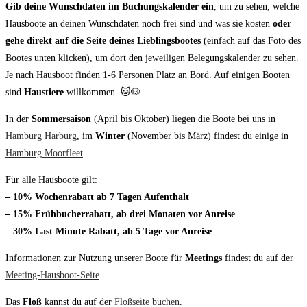
Gib deine Wunschdaten im Buchungskalender ein
, um zu sehen, welche
Hausboote an deinen Wunschdaten noch frei sind und was sie kosten
oder
gehe direkt auf die Seite deines Lieblingsbootes
(einfach auf das Foto des
Bootes unten klicken), um dort den jeweiligen Belegungskalender zu sehen.
Je nach Hausboot finden 1-6 Personen Platz an Bord. Auf einigen Booten
sind
Haustiere
willkommen. 🐱🐶
In der
Sommersaison
(April bis Oktober) liegen die Boote bei uns in
Hamburg Harburg
, im
Winter
(November bis März) findest du einige in
Hamburg Moorfleet
.
Für alle Hausboote gilt:
– 10% Wochenrabatt ab 7 Tagen Aufenthalt
– 15% Frühbucherrabatt, ab drei Monaten vor Anreise
– 30% Last Minute Rabatt, ab 5 Tage vor Anreise
Informationen zur Nutzung unserer Boote für
Meetings
findest du auf der
Meeting-Hausboot-Seite
.
Das
Floß
kannst du auf der
Floßseite buchen
.